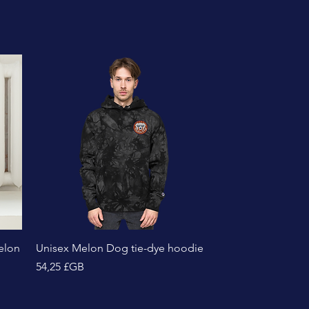
Aperçu rapide
elon
Unisex Melon Dog tie-dye hoodie
Prix
54,25 £GB