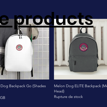
e products
Sale!
Aperçu rapide
Aperçu rapide
 Dog Backpack Go (Shades
Melon Dog ELITE Backpack (M
Head)
Rupture de stock
£GB