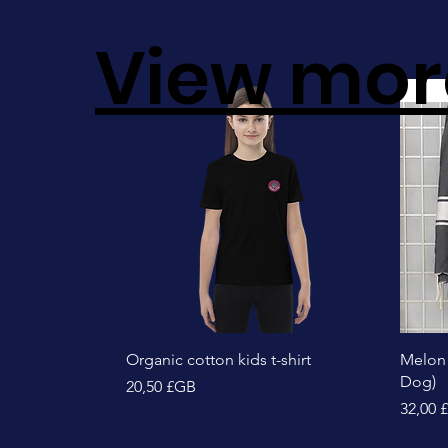
View mor
Sale!
Aperçu rapide
Organic cotton kids t-shirt
Melon
Dog)
Prix
20,50 £GB
Prix
32,00 