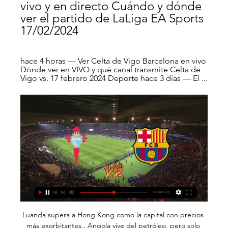
vivo y en directo Cuándo y dónde 
ver el partido de LaLiga EA Sports 
17/02/2024
hace 4 horas — Ver Celta de Vigo Barcelona en vivo 
Dónde ver en VIVO y qué canal transmite Celta de 
Vigo vs. 17 febrero 2024 Deporte hace 3 días — El ...
Luanda supera a Hong Kong como la capital con precios más exorbitantes.. Angola vive del petróleo, pero solo algunos de sus habitantes. Es un país riquísimo con 20 millones de pobres.

Encontrá Distribuidora De Bebidas, Cervezas, Gaseosas, Linea Quilmes - Bebidas en Mercado Libre Argentina. Descubrí la mejor forma de comprar online.

Resultado al final del partido Valledupar: Todos los partidos / Deportes Quindio: Todos los partidos-/partido-/partido. 0' 45' 45' 90' 0' 15' 30' 45' 45' 60' 75' 90' ESTADÍSTICAS SOBRE LAS APUESTAS DE LOS ÚLTIMOS CRUCES DIRECTOS. Resultado final Resultado al descanso Doble oportunidad Under / Over (Goles) Under / Over (Tarjetas)

Claudio Villagra aprovechó los espacios que se generaron en el área celeste para igualar el marcador a los 24 minutos del encuentro de Sporting Cristal y Sport Boys.

jlo,jennifer lopez bikini,informe carfax gratis,ver peliculas online,infonavit puntos,Blackberry 9800 Descargas Chicas fotos,chatear con chicas gratis

Estadísticas del partido Mushuc Runa - Macará (Serie A 2019, 24. Jornada) con goleadores, alineación, cambios, tarjetas amarillas y rojas directas.

María Jimena Duzán habla con tres mujeres sobre sus casos de violencia sexual. Las acompaña Pilar Rueda, defensora para los derechos de la niñez, juventud y las mujeres.

Somente a Chapecoense confirmou 14 casos entre elenco e funcionários. Também foram contaminados o técnico Moisés Egert, do Marcílio Dias, o volante Patrick, do Figueirense, dois atletas do Criciúma e dois jogadores e dois integrantes do departamento médico do Joinville.

Apuesta en UPCN Voley vs River Plate de Liga Argentina A1 (Masculino) con cuotas online en directo. Con MARCAapuestas puedes ver partidos en streaming

Los clubes peruanos que disputan la Copa Sudamericana 2020 son FCB Melgar, Cusco FC (antes Real Garcilaso), Sport Huancayo y el ascendido Atlético Grau.En este caso, al equipo de Carlos Bustos le.

Con los goles del español Dani Olmo y el estadounidense Tyler Adams, el Leipzig superó 2-1 al Atlético de Madrid en el partido de los cuartos de final de la Champions League.

EN VIVO Levante vs Barcelona ONLINE GRATIS La Liga Ahora Streaming ((2 de noviembre)). así lo dejó ver. Ahora es momento de refrendarlo en su visita a Valencia, para enfrentarse al Levante. El link para ver EN VIVO Levante vs Barcelona ONLINE GRATIS lo encuentra más abajo.

Copa Chile 2011: 1º Fase: 11/05/2011: San Vicente: General Velasquez: 1 : de Tagua Tagua: Santa Cruz: 4 : 18/05/2011: Santa Cruz: Santa Cruz: 3 : General Velasquez

Dónde ver en vivo y en directo online FC Barcelona vs. 23 sept 2023 — Te contamos dónde ver en directo online el Barcelona vs. Celta de Vigo de La Liga 2023-2024: Movistar, DAZN, canal de TV y streaming en ...

Pronosticos de San Lorenzo de Almagro (Women) x Racing Club (Mujeres) 螺 Resultados de Fútbol ⭐ Pronosticos de Fútbol en directo ⚽ Fútbol en directo ⚡ Juegos de Fútbol azscore.es. Add. Suscríbete : Suscríbete En Directo Hoy Ayer Sin Comenzar Terminados Mañana Calendario Pronósticos Cuotas Base de datos Clasificaciones Mis juegos.

Santiago de Chile, 31 mar (EFE).- La Unión Española se convirtió este fin de semana al término de la sexta jornada en el líder en solitario de la liga de Chile tras vencer 0-2 al O'Higgins.

Ver el partido de Mallorca - Barcelona en directo gratis en Internet. Vive el fútbol de LaLiga Santander en directo desde Diario de Mallorca.

Rojadirecta Online: El partido de la Liga Santander 2020/21 en Directo Online Gratis este es el link para ver tu horario del partido del real madrid atletico del madrid, Barcelona, Inglaterra Premier League, UEFA Champios League en vivo, Alemania, Brasil, Argentina, España, Colombia, etc

En 2002, la banda cumplía 10 años desde su primer disco publicado, por lo que a mediados del 2002 editaron “De La Cabeza con Bersuit Vergarabat”, grabado en vivo en el Estadio Obras Sanitarias y en Show Center de Haedo. Las canciones «Un pacto» y «Perro Amor Explota», fueron los únicos temas nuevos del disco.

Pronósticos de Fútbol - Mexican Segunda Division - Aquí las probabilidades Tecos FC Tuzos De La Uaz , Mexico, consejos útiles para realizar su pronóstico.

Darío Franco D.T. de Universidad de Chile ahora deberá ganar todo y salir campeón con la U para revertir los errores cometidos en la Copa Libertadores y la eliminación de U. de Chile de la Copa. Si quieres saber por internet a que hora juega U. de Chile vs Palestino,. Transmisión de señal para tv: CDF Premium .

Es descendiente en línea directa del Presbítero José María Triana de Mier, Doña Lilia Eufemia Vásquez Aramendiz, quién es su tataranieta.. inicio de su fortaleza económica:. La Alcaldía de Valledupar expidió el Decreto No. 000437 de fecha 14 de julio de 2011,.

Terminou o returno da série B do Campeonato Catarinense. Assim, está definida a fase semifinal que dará as duas ascensões para a elite de 2018. O Concórdia Atlético Clube enfrentará o Marcílio Dias. O primeiro jogo é dia 24 em Itajaí e a volta no dia primeiro de outubro em Concórdia. A outra semifinal é entre Hercílio Luz e Camboriú.

¿Cuándo juega, cómo y dónde ver al Barcelona? Día, hora hace 5 días — ¿Cuándo juega, cómo y dónde ver al Barcelona? Día, hora, canal de TV y streaming online del partido vs. Celta por La Liga. Author Photo.

BARCELONA vs CELTA DE VIGO EN VIVO LA - YouTube YouTube YouTube 7:19 YouTube La Secta Deportiva 23 sept 2023 23 sept 2023

Detalles del juego Mushuc Runa vs Union Espanola pagado el 19 Abril 2019. Mejores probabilidades incluidas ofrecidas por las seis mejores casas de apuestas en línea, los resultados y el análisis de rendimiento de cada equipo basado en los últimos partidos

Ofertas de vuelos baratos de Mallorca España a Barcelona España. Encuentra las mejores ofertas de vuelos desde Mallorca España a Barcelona España y reserva tu billete de avión con Viajes el Corte Inglés.

▶️ Celta Vigo vs Barcelona - en vivo ver partido online y Celta Vigo En vivo online, en directo y Partidos de equipos · Barcelona En vivo online, en directo y Partidos de equipos ver fútbol en directo de cualquier ...

Este fin de semana se jugará la última fecha de la Liga 2, torneo de segunda división que otorga un cupo – al equipo campeón – para ascender a la Primera profesional de la próxima temporada. Cienciano del Cusco (41 puntos), juntoa Atlético Grau de Piura, Alianza Atlético de Sullana y Santos FC de Nazca (todos con 40 puntos) solo.

Descubre las últimas noticias del Valledupar, jugadores que forman su plantilla, resultados en directo, Clasificación, Estadísticas, fichajes, fotos y mucho más en BeSoccer

En la siguiente tercera fase, el vencedor de esta llave enfrentará al ganador de los cruces entre Internacional de Brasil y Universidad de Chile, que empataron sin goles en Santiago.

El domingo por la noche se disputó en el Gimnasio de Urupan de Pando el partido del femenino, ante el equipo local. Peñarol fue más de principio a fin y goleó 14 a 1 a Urupan, manteniendo de esta forma la punta del Torneo Clasificatorio Femenino.

Barcelona vs Granada EN VIVO. Juego del Barça hoy hace 5 días — Sigue el resultado del Barça Barcelona - Granada En Directo Online. Transmisión minuto a minuto y dónde ver del partido del Barcelona hoy, ...

Ver EN VIVO y en DIRECTO ONLINE Celta de Vigo vs. hace 19 horas — Te contamos dónde ver en directo online el Celta de Vigo vs. Barcelona de La Liga 2023-2024: Movistar, DAZN, canal de TV y streaming en vivo.

En Directo: Celta de Vigo vs Barcelona hace 5 horas — hace 21 horas — Celta de Vigo contra Barcelona en vivo, H2H historia. Estadísticas y pronostico apuestas, h2h, goles, partidos pasados.

Lamentablemente el evento Unión La Calera vs Curicó Unido / Campeonato AFP PlanVital 2019 / Segunda Rueda / Fecha 1 ya no está disponible, pero tenemos eventos relacionados que te podrian interesar, VOLVER AL INICIO

Sporting Cristal vs. Sport Huancayo EN VIVO ONLINE | EN DIRECTO sigue el juego por la fecha 4 del Torneo Apertura de la Liga 1, este sábado 22 de febrero, desde las 11:00 a.m. (hora peruana). La transmisión estará a cargo de GOLPERU Para ver fútbol en vivo como este encuentro, Así mismo el minuto a minuto estará en PREVIADEPORTE

La Segunda Sala del Tribunal de Disciplina de la ANFP, dio a conocer el fallo por la denuncia interpuesta por Colchagua, los cuales reclamaban que San Marcos de Arica incumple el artículo 31 de las Bases del Campeonato de 2ª División 2019, ya que no cumplió con los minutos en cancha de juveniles...

2020-5-8 · Carta de Entendimiento entre la Universidad Estatal a Distancia de Costa Rica y la Universidad de San Carlos de Guatemala. Propósito: Regular la oferta del Doctorado en Ciencias de la Administración en la República de Guatemala, que impartirá la UNED de Costa Rica.. Vigencia: Cuatro años a partir de la última fecha de su firma por las partes.. Prorrogable por mutuo acuerdo de los.

2020-5-29 · Carlos Oreamuno Secretario. El señor Oreamuno es Licenciado en Derecho de la Universidad de Costa Rica (becario Fullbright) y posee una maestría en Derecho de la Universidad de Georgetown, Estados Unidos. Desde hace varios años se desempeña como socio en uno de los bufetes de abogados más importantes del país, donde brinda asesoría legal.

Listado completo de Universidades Privadas y Públicas de Costa Rica ordenadas por Región (Alajuela, Heredia, Cartago, Puntarenas, etc), con sus respectivos Datos de contacto y Carreras.

El mejor servicio y productos de Laboratorio-De-Analisis-Clinicos-Ateneo se encuentra ubicado en el estado de Coahuila de la ciudad de Saltillo.

Copa Argentina Comentarios en directo del Atlético Tucumán v Platense 20 de marzo de 2019, incluyendo todas las estadísticas y eventos clave del partido, actualizado al instante.

Real Sporting de Gijón SAD SD Ponferradina SAD Jornada 20 (15/12/2019) Elche CF SAD UD Las Palmas SAD Extremadura UD Málaga CF SAD CF Fuenlabrada SAD UD Almería SAD CD Lugo SAD Real Sporting de Gijón SAD CD Mirandés SAD SD Huesca SAD C